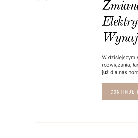
Zmiana
Elektr
Wynaj
W dzisiejszym ś
rozwiązania, ł
już dla nas norm
CONTINUE 