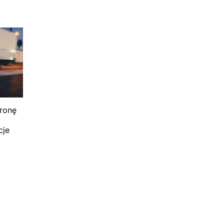
ronę
cje