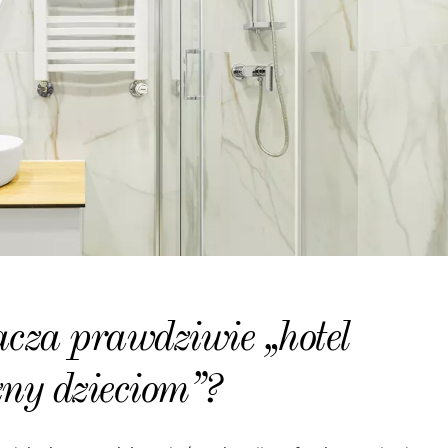
cza prawdziwie „hotel
zny dzieciom”?