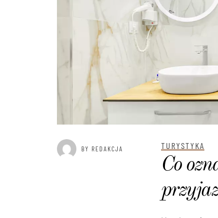
TURYSTYKA
BY REDAKCJA
Co ozna
przyja