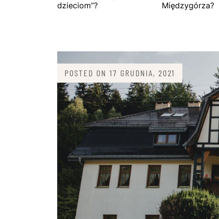
dzieciom”?
Międzygórza?
POSTED ON
17 GRUDNIA, 2021