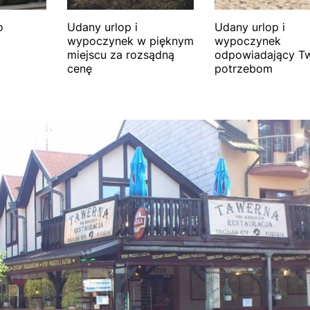
o
Udany urlop i
Udany urlop i
wypoczynek w pięknym
wypoczynek
miejscu za rozsądną
odpowiadający T
cenę
potrzebom