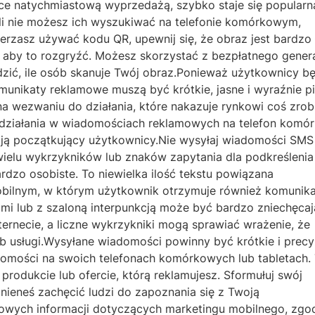
ce natychmiastową wyprzedażą, szybko staje się popularn
 nie możesz ich wyszukiwać na telefonie komórkowym,
ierzasz używać kodu QR, upewnij się, że obraz jest bardzo
 aby to rozgryźć. Możesz skorzystać z bezpłatnego gener
dzić, ile osób skanuje Twój obraz.Ponieważ użytkownicy b
munikaty reklamowe muszą być krótkie, jasne i wyraźnie pi
 wezwaniu do działania, które nakazuje rynkowi coś zrobi
działania w wiadomościach reklamowych na telefon komó
iają początkujący użytkownicy.Nie wysyłaj wiadomości SMS
 wielu wykrzykników lub znaków zapytania dla podkreślenia
rdzo osobiste. To niewielka ilość tekstu powiązana
obilnym, w którym użytkownik otrzymuje również komunika
rami lub z szaloną interpunkcją może być bardzo zniechęcaj
ternecie, a liczne wykrzykniki mogą sprawiać wrażenie, że
b usługi.Wysyłane wiadomości powinny być krótkie i precy
domości na swoich telefonach komórkowych lub tabletach.
odukcie lub ofercie, którą reklamujesz. Sformułuj swój
nieneś zachęcić ludzi do zapoznania się z Twoją
owych informacji dotyczących marketingu mobilnego, zgod