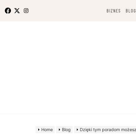
Skip
to
BIZNES
BLO
content
O bizn
Home
Blog
Dzięki tym poradom możesz