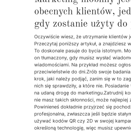
obecnych klientów, je
gdy zostanie użyty do
Oczywiście wiesz, że utrzymanie klientów j
Przeczytaj poniższy artykuł, a znajdziesz
To doskonale pasuje do bycia istotnym. Moż
on tłumaczony, gdy musisz wysłać wiadomo
wiadomościami. Na przykład możesz ogłosi
przeciwieństwie do dni.Zrób swoje badania.
krok, jaki należy podjąć, zanim się w to z
nich się sprawdziły, a które nie. Posiada
na udaną drogę do marketingu.Zatrudnij kon
nie masz takich skłonności, może najlepiej
Powinieneś dokładnie przyjrzeć się pochodz
profesjonalna, zwłaszcza jeśli będzie stał
używać kodów QR czy 2D w swojej kampanii
określoną technologię, więc musisz upewni