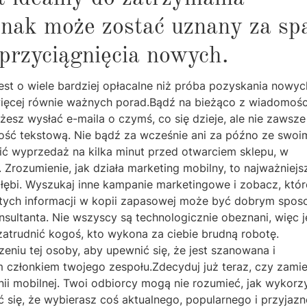
dnak może zostać uznany za sp
 przyciągnięcia nowych.
est o wiele bardziej opłacalne niż próba pozyskania nowyc
 więcej równie ważnych porad.Bądź na bieżąco z wiadomośc
esz wysłać e-maila o czymś, co się dzieje, ale nie zawsze 
ść tekstową. Nie bądź za wcześnie ani za późno ze swoi
ć wyprzedaż na kilka minut przed otwarciem sklepu, w
 Zrozumienie, jak działa marketing mobilny, to najważniejs
agłębi. Wyszukaj inne kampanie marketingowe i zobacz, któr
nie tych informacji w kopii zapasowej może być dobrym spo
sultanta. Nie wszyscy są technologicznie obeznani, więc je
 zatrudnić kogoś, kto wykona za ciebie brudną robotę.
eniu tej osoby, aby upewnić się, że jest szanowana i
ym członkiem twojego zespołu.Zdecyduj już teraz, czy zami
 mobilnej. Twoi odbiorcy mogą nie rozumieć, jak wykorz
ć się, że wybierasz coś aktualnego, popularnego i przyjaz