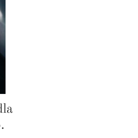
dla
.