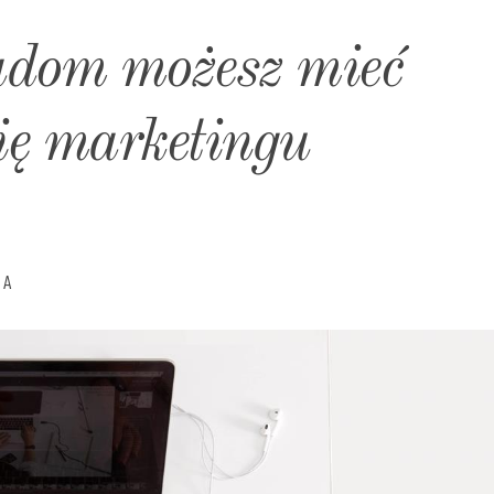
adom możesz mieć
ę marketingu
JA