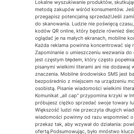
Lokalne wyszukiwanie produktów, skutkują
metodą zakupów wśród konsumentów. Jeśli
przegapisz potencjalną sprzedaż!Jeśli zam
do skanowania. Ludzie nie poświęcą czasu,
kodów QR online, który będzie również śle
oglądać je na małych ekranach, mobilne ko
Każda reklama powinna koncentrować się na
Zapominanie o umieszczeniu wezwania do 
jest częstym błędem, który często popełn
pisanymi wielkimi literami ani nie dodawaj
znaczenia. Mobilne środowisko SMS jest ba
bezpośrednio z miejscem na urządzeniu m
osobistą. Pisanie wiadomości wielkimi lite
Komunikat „all cap” przypomina krzyki w In
próbujesz ciężko sprzedać swoje towary lu
Większość ludzi nie przeczyta długich wia
wiadomości powinny od razu wspomnieć o pr
przekaz tak, aby wzywał do działania: powi
ofertą.Podsumowując, było mnóstwo klucz