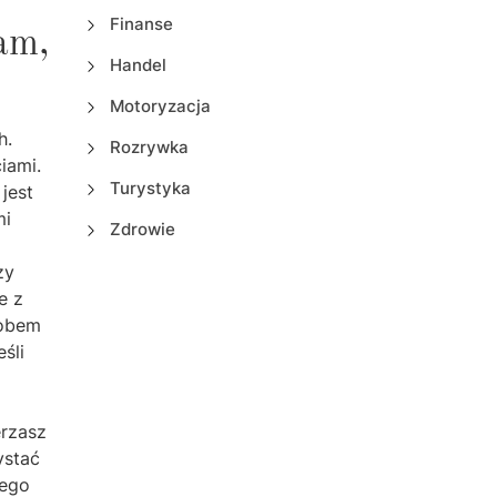
Finanse
am,
Handel
Motoryzacja
h.
Rozrywka
iami.
Turystyka
jest
mi
Zdrowie
zy
e z
sobem
śli
erzasz
ystać
nego