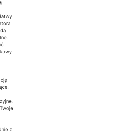
ą
 łatwy
atora
ędą
lne.
ć.
rkowy
cję
ące.
zyjne.
 Twoje
nie z