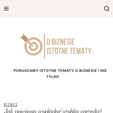
Skip
to
content
O biznesie
PORUSZAMY ISTOTNE TEMATY O BIZNESIE I NIE
TYLKO
BIZNES
Jak powinna wyglądać szybka sprzedaż