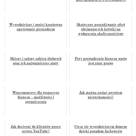
Korespondencji Przychodzącej
Wygodniejsze i mniej kosztowne
Skuteczne poszukiwanie ofert
operowanie pieniądzem
obejmujących krówki na
wydarzenia okolicznościowe
Sklepy i salony sukien ślubnych
Przy prowadzeniu biznesu warto
oraz ich najważniejsze atuty
jest znać prawo
Woocommerce dla rosnącego
Jak można zostać agentem
biznesu – możliwości i
nieruchomości?
ograniczenia
Jak docierać do klientów przez
Ciesz się wygodniejszym domem
serwis YouTube?
dzięki poradom fachowców