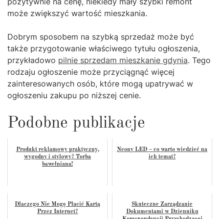
pozytywnie na cenę, niekiedy mały szybki remont
może zwiększyć wartość mieszkania.
Dobrym sposobem na szybką sprzedaż może być
także przygotowanie właściwego tytułu ogłoszenia,
przykładowo
pilnie sprzedam mieszkanie gdynia
. Tego
rodzaju ogłoszenie może przyciągnąć więcej
zainteresowanych osób, które mogą upatrywać w
ogłoszeniu zakupu po niższej cenie.
Podobne publikacje
Produkt reklamowy praktyczny,
Neony LED – co warto wiedzieć na
wygodny i stylowy? Torba
ich temat?
bawełniana!
Dlaczego Nie Mogę Płacić Kartą
Skuteczne Zarządzanie
Przez Internet?
Dokumentami w Dzienniku