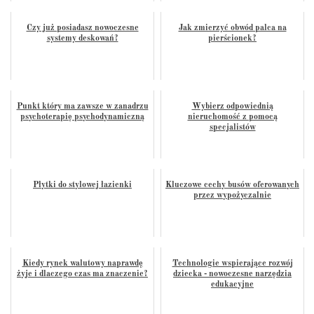
Czy już posiadasz nowoczesne
Jak zmierzyć obwód palca na
systemy deskowań?
pierścionek?
Punkt który ma zawsze w zanadrzu
Wybierz odpowiednią
psychoterapię psychodynamiczną
nieruchomość z pomocą
specjalistów
Płytki do stylowej łazienki
Kluczowe cechy busów oferowanych
przez wypożyczalnie
Kiedy rynek walutowy naprawdę
Technologie wspierające rozwój
żyje i dlaczego czas ma znaczenie?
dziecka - nowoczesne narzędzia
edukacyjne