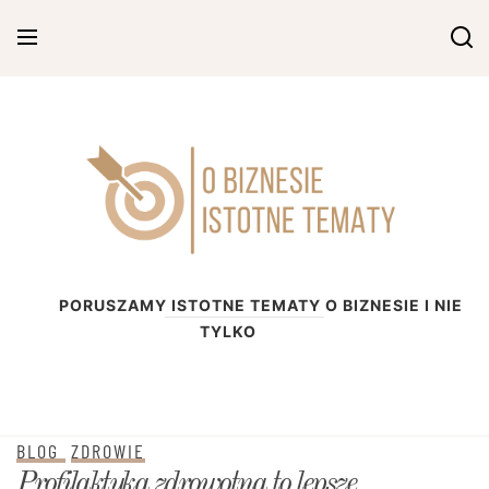
Skip
to
content
O biznesie
PORUSZAMY ISTOTNE TEMATY O BIZNESIE I NIE
TYLKO
BLOG
ZDROWIE
Profilaktyka zdrowotna to lepsze