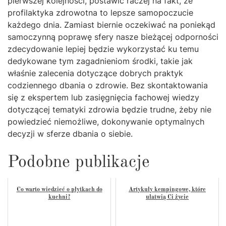
pierwszej kolejności, postawić raczej na fakt, że
profilaktyka zdrowotna to lepsze samopoczucie
każdego dnia. Zamiast biernie oczekiwać na poniekąd
samoczynną poprawę sfery nasze bieżącej odporności
zdecydowanie lepiej będzie wykorzystać ku temu
dedykowane tym zagadnieniom środki, takie jak
właśnie zalecenia dotyczące dobrych praktyk
codziennego dbania o zdrowie. Bez skontaktowania
się z ekspertem lub zasięgnięcia fachowej wiedzy
dotyczącej tematyki zdrowia będzie trudne, żeby nie
powiedzieć niemożliwe, dokonywanie optymalnych
decyzji w sferze dbania o siebie.
Podobne publikacje
Co warto wiedzieć o płytkach do
Artykuły kempingowe, które
kuchni?
ułatwią Ci życie