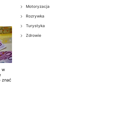
Motoryzacja
Rozrywka
Turystyka
Zdrowie
y w
e
o znać