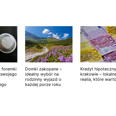
 foremki
Domki zakopane –
Kredyt hipoteczn
 swojego
idealny wybór na
krakowie – lokaln
rodzinny wyjazd o
realia, które wart
ego
każdej porze roku