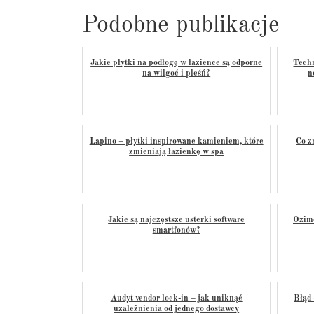
Podobne publikacje
Jakie płytki na podłogę w łazience są odporne
Techn
na wilgoć i pleśń?
n
Lapino – płytki inspirowane kamieniem, które
Co z
zmieniają łazienkę w spa
Jakie są najczęstsze usterki software
Ozime
smartfonów?
Audyt vendor lock-in – jak uniknąć
Błąd
uzależnienia od jednego dostawcy