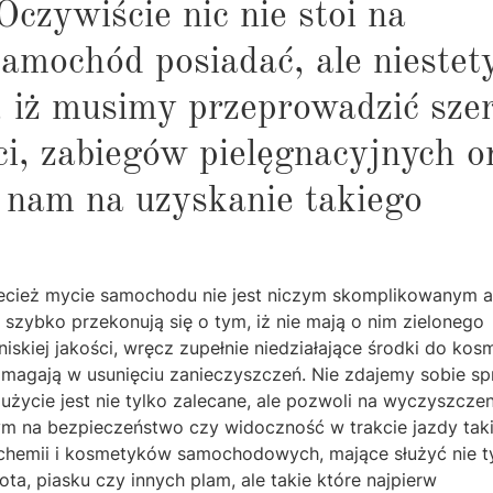
czywiście nic nie stoi na
samochód posiadać, ale niestet
m, iż musimy przeprowadzić sze
i, zabiegów pielęgnacyjnych o
ą nam na uzyskanie takiego
ecież mycie samochodu nie jest niczym skomplikowanym a
 szybko przekonują się o tym, iż nie mają o nim zielonego
skiej jakości, wręcz zupełnie niedziałające środki do kos
magają w usunięciu zanieczyszczeń. Nie zdajemy sobie s
 użycie jest nie tylko zalecane, ale pozwoli na wyczyszczen
m na bezpieczeństwo czy widoczność w trakcie jazdy tak
e chemii i kosmetyków samochodowych, mające służyć nie t
ta, piasku czy innych plam, ale takie które najpierw