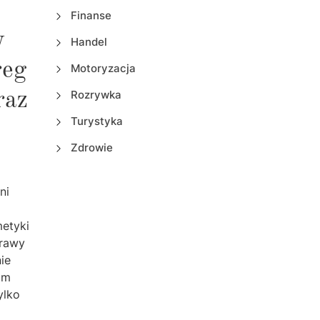
Finanse
y
Handel
reg
Motoryzacja
Rozrywka
raz
Turystyka
Zdrowie
ni
metyki
prawy
ie
im
ylko