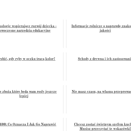
ologie wspierające rozwój dziecka -
Informacje rolnicze o naprawdę znak
owoczesne narzędzia edukacyjne
jakości
robić, gdy ryby w oczku tracą kolor?
Schody z drewna i ich zastosowan
 zboża które będą wam rosły jeszcze
Nie masz czasu, na własną przeprowa
lepiej
 400: Co Oznacza I Jak Go Naprawić
Chcesz zostać świetnym szefem kuc
Musisz przeczytać te wskazówki