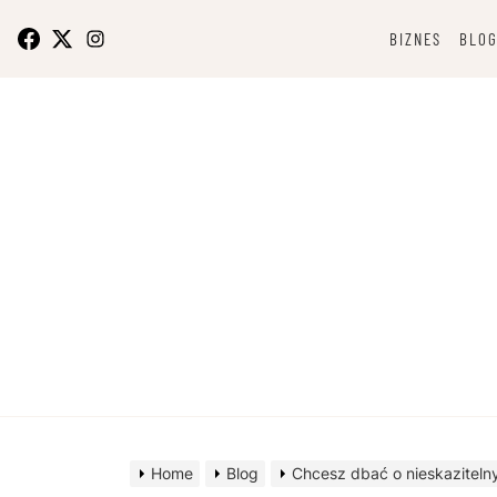
Skip
to
BIZNES
BLO
content
O bizn
Home
Blog
Chcesz dbać o nieskazitel