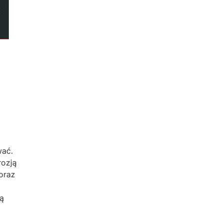
wać.
rozją
oraz
tą