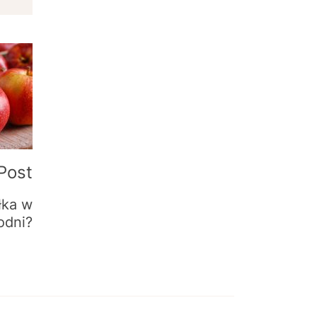
Post
łka w
odni?