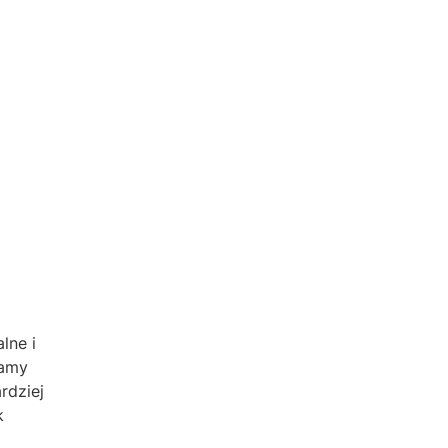
lne i
żamy
rdziej
k