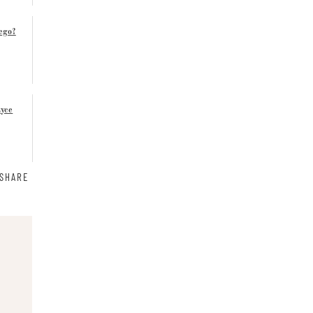
wego?
tyce
SHARE