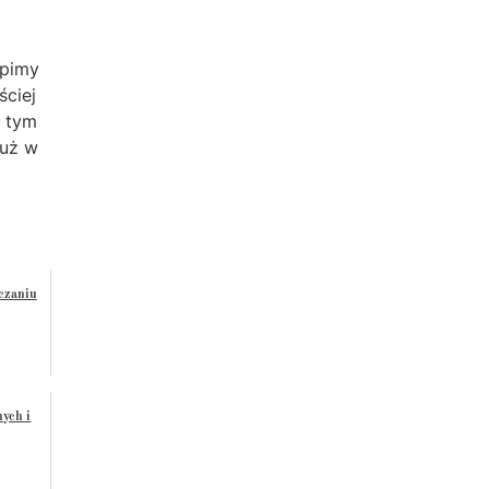
tpimy
ściej
o tym
już w
czaniu
nych i