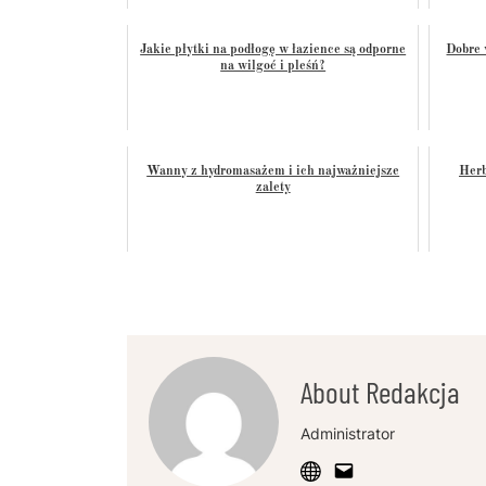
Jakie płytki na podłogę w łazience są odporne
Dobre 
na wilgoć i pleśń?
Wanny z hydromasażem i ich najważniejsze
Herb
zalety
About Redakcja
Administrator