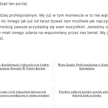
ali ten portal.
dziej profesjonalnym. My już w tym momencie w to nie wą
c innego jak już od teraz bywać tam możliwie jak najczę
wnością zawsze przydadzą się wam wszystkim. Jesteśmy 
my mieli innego zdania na wspomniany przez nas temat. My 
ć.
 Kształtowanie Cukierniczych Cudów:
Warto Zaufać Profesjonalistom w Zwal
miniowe Foremki W Twojej Kuchni
Szkodników
zystaj z tych wskazówek dotyczących
Przebieg zabiegu korekty powiek gór
cznego ogrodnictwa w swoim ogrodzie!
dolnych krok po kroku