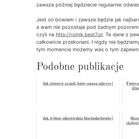
zawsze później będziecie regularnie odwiedz
Jest on bowiem i zawsze będzie jak najbar
a wam nie pozostaje pod żadnym pozorem ni
czyli na
http://rolnik.best7.pl
. Te dane z pe
całkowicie przekonani. I nigdy nie będzie
tym momencie możemy was o tym zapewni
Podobne publikacje
Jak stworzyć zespół, który osiąga sukcesy?
Twórcze
Alu
Jak wybrać odpowiednią blachodachówkę?
Skor
ekologi