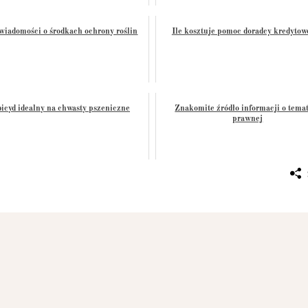
wiadomości o środkach ochrony roślin
Ile kosztuje pomoc doradcy kredyto
icyd idealny na chwasty pszeniczne
Znakomite źródło informacji o tema
prawnej