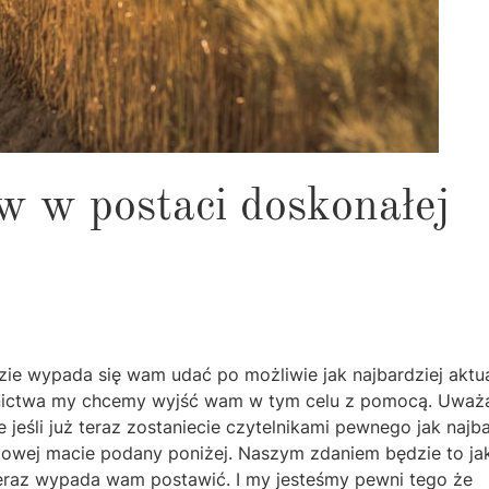
w w postaci doskonałej
ie wypada się wam udać po możliwie jak najbardziej aktua
olnictwa my chcemy wyjść wam w tym celu z pomocą. Uwa
eśli już teraz zostaniecie czytelnikami pewnego jak najba
etowej macie podany poniżej. Naszym zdaniem będzie to ja
 teraz wypada wam postawić. I my jesteśmy pewni tego że