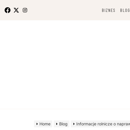
Skip
to
BIZNES
BLO
content
O bizn
Home
Blog
Informacje rolnicze o napra