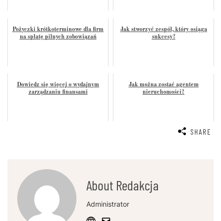
Pożyczki krótkoterminowe dla firm
Jak stworzyć zespół, który osiąga
na spłatę pilnych zobowiązań
sukcesy?
Dowiedz się więcej o wydajnym
Jak można zostać agentem
zarządzaniu finansami
nieruchomości?
SHARE
About Redakcja
Administrator