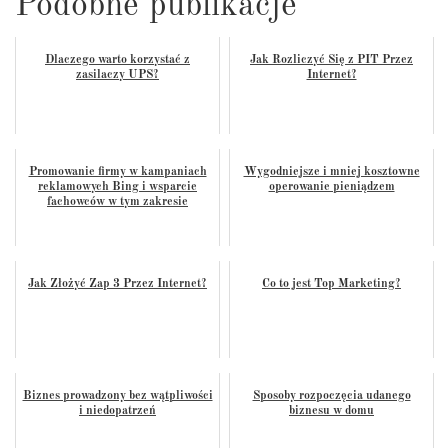
Podobne publikacje
Dlaczego warto korzystać z
Jak Rozliczyć Się z PIT Przez
zasilaczy UPS?
Internet?
Promowanie firmy w kampaniach
Wygodniejsze i mniej kosztowne
reklamowych Bing i wsparcie
operowanie pieniądzem
fachowców w tym zakresie
Jak Złożyć Zap 3 Przez Internet?
Co to jest Top Marketing?
Biznes prowadzony bez wątpliwości
Sposoby rozpoczęcia udanego
i niedopatrzeń
biznesu w domu