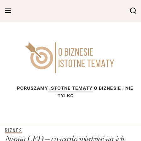
Skip
to
content
O biznesie
PORUSZAMY ISTOTNE TEMATY O BIZNESIE I NIE
TYLKO
BIZNES
Neony LED – co warto wiedzieć na ich