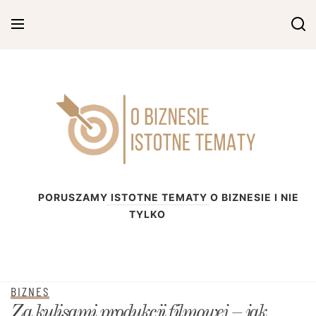
Skip
to
content
O biznesie
PORUSZAMY ISTOTNE TEMATY O BIZNESIE I NIE
TYLKO
BIZNES
Za kulisami produkcji filmowej – jak