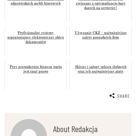
odpowiednich mebli biurowych
związane z optymalizacją bazy
danych na serwerze?
Profesjonalne systemy
Użyczanie CKZ – najważniejsze
usprawniające elektroniczny obieg
zalety porządnych firm
dokumentów
Przy prowadzeniu biznesu warto
Sklepy i salony sukien ślubnych
jest znać prawo
oraz ich najważniejsze atuty
SHARE
About Redakcja