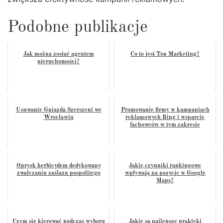
Podobne publikacje
Jak można zostać agentem
Co to jest Top Marketing?
nieruchomości?
Usuwanie Gniazda Szerszeni we
Promowanie firmy w kampaniach
Wrocławiu
reklamowych Bing i wsparcie
fachowców w tym zakresie
Oprysk herbicydem dedykowany
Jakie czynniki rankingowe
zwalczaniu zaślazu pospolitego
wpływają na pozycje w Google
Maps?
Czym się kierować podczas wyboru
Jakie są najlepsze praktyki