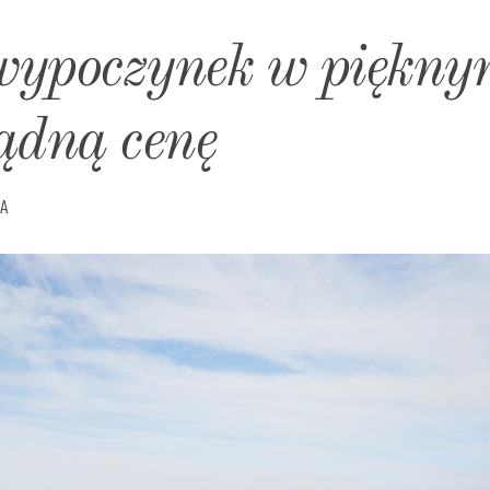
wypoczynek w piękn
ądną cenę
A