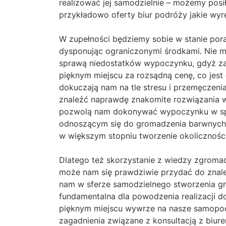
realizować jej samodzielnie – możemy posi
przykładowo oferty biur podróży jakie wyr
W zupełności będziemy sobie w stanie porad
dysponując ograniczonymi środkami. Nie m
sprawą niedostatków wypoczynku, gdyż zad
pięknym miejscu za rozsądną cenę, co jest 
dokuczają nam na tle stresu i przemęczenia
znaleźć naprawdę znakomite rozwiązania w
pozwolą nam dokonywać wypoczynku w spos
odnoszącym się do gromadzenia barwnych w
w większym stopniu tworzenie okolicznośc
Dlatego też skorzystanie z wiedzy zgromad
może nam się prawdziwie przydać do znale
nam w sferze samodzielnego stworzenia gr
fundamentalna dla powodzenia realizacji d
pięknym miejscu wywrze na nasze samopoc
zagadnienia związane z konsultacją z bi