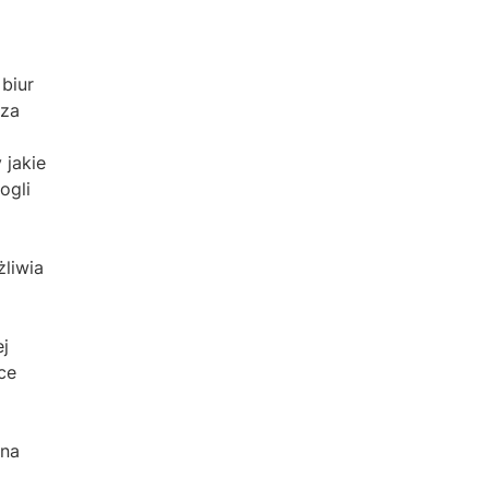
biur
 za
 jakie
ogli
liwia
ej
ce
 na