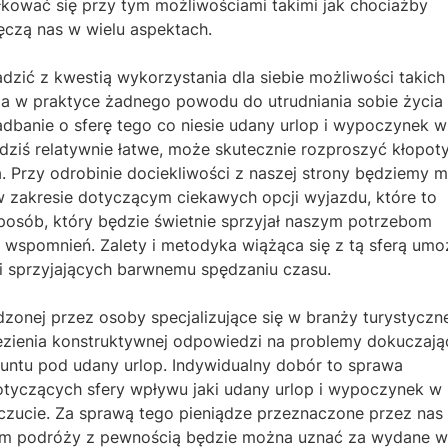
łkować się przy tym możliwościami takimi jak chociażby
ęczą nas w wielu aspektach.
zić z kwestią wykorzystania dla siebie możliwości takich 
a w praktyce żadnego powodu do utrudniania sobie życia
banie o sferę tego co niesie udany urlop i wypoczynek w
dziś relatywnie łatwe, może skutecznie rozproszyć kłopoty
. Przy odrobinie dociekliwości z naszej strony będziemy m
 zakresie dotyczącym ciekawych opcji wyjazdu, które to
ób, który będzie świetnie sprzyjał naszym potrzebom
spomnień. Zalety i metodyka wiążąca się z tą sferą umoż
i sprzyjających barwnemu spędzaniu czasu.
zonej przez osoby specjalizujące się w branży turystyczn
zienia konstruktywnej odpowiedzi na problemy dokuczają
untu pod udany urlop. Indywidualny dobór to sprawa
otyczących sfery wpływu jaki udany urlop i wypoczynek w
zucie. Za sprawą tego pieniądze przeznaczone przez nas
urem podróży z pewnością będzie można uznać za wydane w