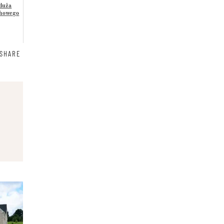
 duża
chowego
SHARE