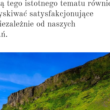
zą tego istotnego tematu równi
yskiwać satysfakcjonujące
niezależnie od naszych
ań.