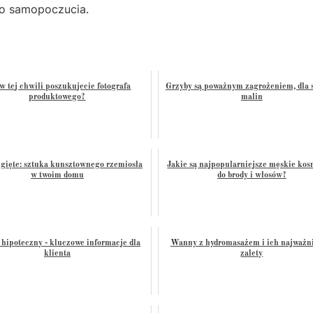
o samopoczucia.
w tej chwili poszukujecie fotografa
Grzyby są poważnym zagrożeniem, dla
produktowego?
malin
gięte: sztuka kunsztownego rzemiosła
Jakie są najpopularniejsze męskie kos
w twoim domu
do brody i włosów?
 hipoteczny - kluczowe informacje dla
Wanny z hydromasażem i ich najważni
klienta
zalety