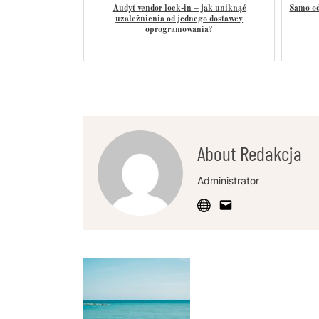
Audyt vendor lock-in – jak uniknąć
Samo od
uzależnienia od jednego dostawcy
oprogramowania?
About Redakcja
Administrator
Post
Navigation