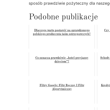
sposób prawdziwie pożyteczny dla naszeg
Podobne publikacje
Dlaczego warto postawić na sprawdzonego
Czy 
polskiego producenta taśm ostrzegawczych?
Co oznacza prawdziwie „hotel przyjazny
Schody 
dzieciom”?
Filtry Google: Filtr Ręczny I Filtr
Kredyt
Algorytmiczny