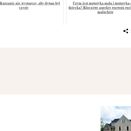
kurzanie nie wystarczy, aby dywan był
Czym jest motoryka mała i motoryka
czysty
dziecka? Kluczowe aspekty rozwoju ru
maluchów