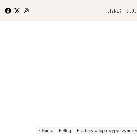
Skip
to
BIZNES
BLO
content
O bizn
Home
Blog
Udany urlop i wypoczynek 