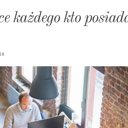
e każdego kto posiad
JA