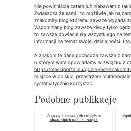
Nie powinniście zatem już niebawem z tak
Zwłaszcza że sami i to możliwie jak najbard
znakomity blog któremu zawsze wypada zau
Wspomniany blog zawsze kiedy tylko będzi
to zawsze dowiecie się wszystkiego na tem
informacji na temat swojej działalności. I
A znakomite dane pochodzą zawsze z bardz
o którym wam opowiadamy w związku z czym
https://meskiportal.eu/gdzie-jest-znakomi
miejsce w polskiej przestrzeni multimedialne
systematycznie korzystać.
Podobne publikacje
Czym się kierować podczas wyboru
Popul
odpowiednich mebli biurowych