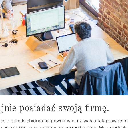
jnie posiadać swoją firmę.
kresie przedsiębiorca na pewno wielu z was a tak prawdę 
em wiążą się także czasami poważne kłopoty. Może jednak 