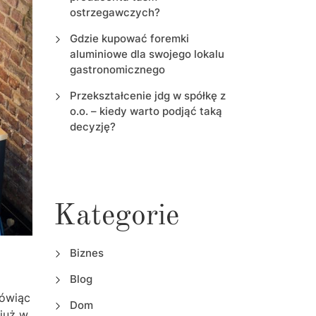
ostrzegawczych?
Gdzie kupować foremki
aluminiowe dla swojego lokalu
gastronomicznego
Przekształcenie jdg w spółkę z
o.o. – kiedy warto podjąć taką
decyzję?
Kategorie
Biznes
Blog
mówiąc
Dom
już w