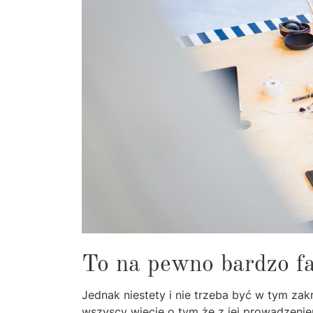
To na pewno bardzo fa
Jednak niestety i nie trzeba być w tym za
wszyscy wiecie o tym że z jej prowadzeni