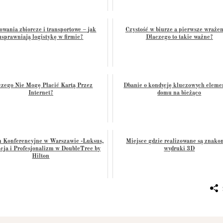
wania zbiorcze i transportowe – jak
Czystość w biurze a pierwsze wrażen
usprawniają logistykę w firmie?
Dlaczego to takie ważne?
czego Nie Mogę Płacić Kartą Przez
Dbanie o kondycję kluczowych elem
Internet?
domu na bieżąco
 Konferencyjne w Warszawie -Luksus,
Miejsce gdzie realizowane są znako
cja i Profesjonalizm w DoubleTree by
wydruki 3D
Hilton