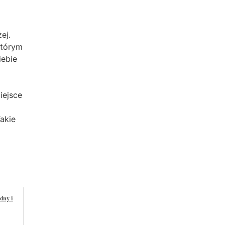
ej.
którym
iebie
iejsce
Takie
dny i