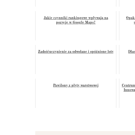
Jakie czynniki rankingowe wpływają na
Opako
pozycje w Google Maps?
Zadośćuczynienie za odwołane i opóźnione loty
Dla
Pawilony z płyty warstwowej
Centrum
Innowa