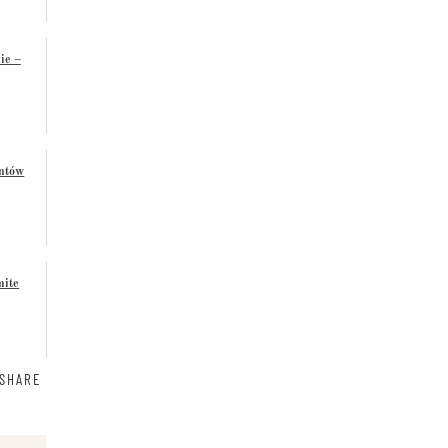
ie –
entów
mite
SHARE