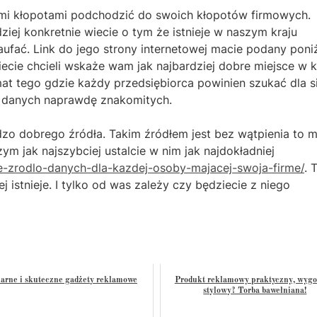
imi kłopotami podchodzić do swoich kłopotów firmowych.
ziej konkretnie wiecie o tym że istnieje w naszym kraju
fać. Link do jego strony internetowej macie podany poniż
ecie chcieli wskaże wam jak najbardziej dobre miejsce w 
at tego gdzie każdy przedsiębiorca powinien szukać dla s
 to danych naprawdę znakomitych.
o dobrego źródła. Takim źródłem jest bez wątpienia to m
 jak najszybciej ustalcie w nim jak najdokładniej
te-zrodlo-danych-dla-kazdej-osoby-majacej-swoja-firme/
. 
j istnieje. I tylko od was zależy czy będziecie z niego
arne i skuteczne gadżety reklamowe
Produkt reklamowy praktyczny, wygo
stylowy? Torba bawełniana!