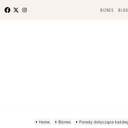
Skip
to
BIZNES
BLO
content
O bizn
Home
Biznes
Porady dotyczące każdeg