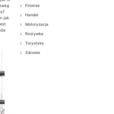
zówkę
Finanse
as?
Handel
n jak
est
Motoryzacja
ada
Rozrywka
Turystyka
Zdrowie