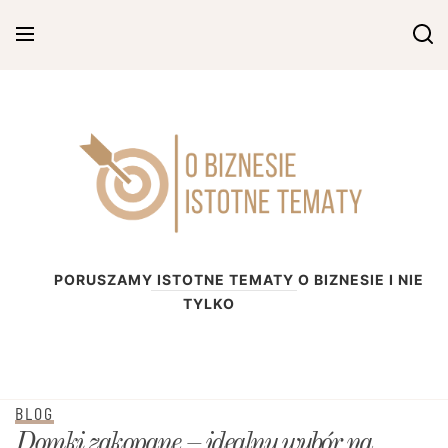
Skip
to
content
O biznesie
PORUSZAMY ISTOTNE TEMATY O BIZNESIE I NIE
TYLKO
BLOG
Domki zakopane – idealny wybór na