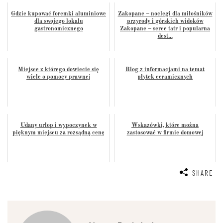
Gdzie kupować foremki aluminiowe
Zakopane – noclegi dla miłośników
dla swojego lokalu
przyrody i górskich widoków
gastronomicznego
Zakopane – serce tatr i popularna
dest...
Miejsce z którego dowiecie się
Blog z informacjami na temat
wiele o pomocy prawnej
płytek ceramicznych
Udany urlop i wypoczynek w
Wskazówki, które można
pięknym miejscu za rozsądną cenę
zastosować w firmie domowej
SHARE