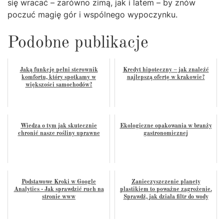
się wracać – zarówno zimą, jak i latem – by znów
poczuć magię gór i wspólnego wypoczynku.
Podobne publikacje
Jaką funkcję pełni sterownik
Kredyt hipoteczny – jak znaleźć
komfortu, który spotkamy w
najlepszą ofertę w krakowie?
większości samochodów?
Wiedza o tym jak skutecznie
Ekologiczne opakowania w branży
chronić nasze rośliny uprawne
gastronomicznej
Podstawowe Kroki w Google
Zanieczyszczenie planety
Analytics - Jak sprawdzić ruch na
plastikiem to poważne zagrożenie.
stronie www
Sprawdź, jak działa filtr do wody