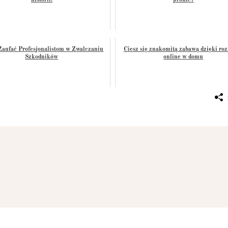
historii!
profile?
Zaufać Profesjonalistom w Zwalczaniu
Ciesz się znakomitą zabawą dzięki ro
Szkodników
online w domu