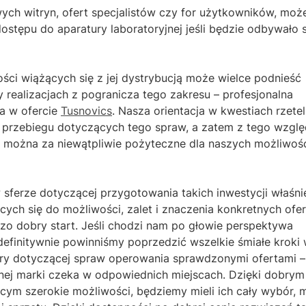
wych witryn, ofert specjalistów czy for użytkowników, moż
ostępu do aparatury laboratoryjnej jeśli będzie odbywało 
i wiążących się z jej dystrybucją może wielce podnieść
realizacjach z pogranicza tego zakresu – profesjonalna
ka w ofercie
Tusnovics
. Nasza orientacja w kwestiach rzete
la przebiegu dotyczących tego spraw, a zatem z tego wzgl
 można za niewątpliwie pożyteczne dla naszych możliwośc
 sferze dotyczącej przygotowania takich inwestycji właśni
ych się do możliwości, zalet i znaczenia konkretnych ofer
zo dobry start. Jeśli chodzi nam po głowie perspektywa
finitywnie powinniśmy poprzedzić wszelkie śmiałe kroki 
ery dotyczącej spraw operowania sprawdzonymi ofertami –
anej marki czeka w odpowiednich miejscach. Dzięki dobrym
jącym szerokie możliwości, będziemy mieli ich cały wybór,