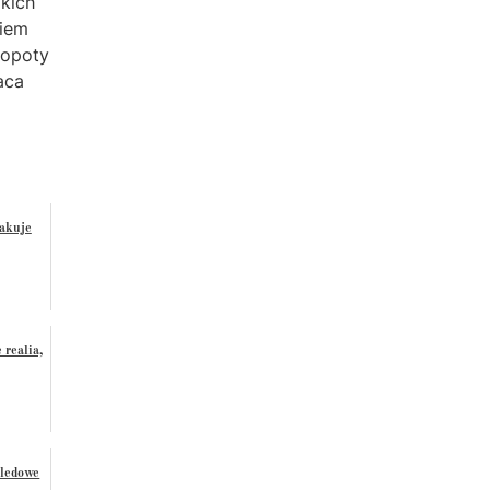
kich
kiem
łopoty
aca
akuje
 realia,
 ledowe