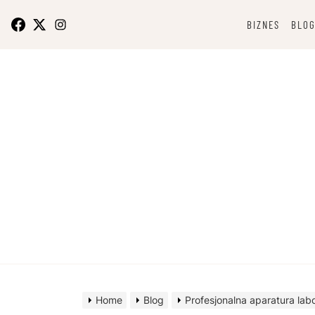
Skip
to
BIZNES
BLO
content
O bizn
Home
Blog
Profesjonalna aparatura lab