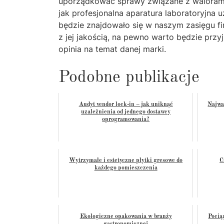
uporządkować sprawy związane z walorami 
jak profesjonalna aparatura laboratoryjna 
będzie znajdowało się w naszym zasięgu f
z jej jakością, na pewno warto będzie przy
opinia na temat danej marki.
Podobne publikacje
Audyt vendor lock-in – jak uniknąć
Najwa
uzależnienia od jednego dostawcy
oprogramowania?
Wytrzymałe i estetyczne płytki gresowe do
C
każdego pomieszczenia
Ekologiczne opakowania w branży
Pocią