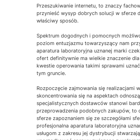
Przeszukiwanie internetu, to znaczy facho
przynieść wysyp dobrych solucji w sferze d
właściwy sposób.
Spektrum dogodnych i pomocnych możliwośc
poziom entuzjazmu towarzyszący nam przy 
aparatura laboratoryjna uznanej marki cze
ofert definitywnie ma wielkie znaczenie d
kwestie operowania takimi sprawami uznać
tym gruncie.
Rozpoczęcie zajmowania się realizacjami w
skoncentrowania się na aspektach odnosząc
specjalistycznych dostawców stanowi bard
przeprowadzenia podobnych zakupów, to de
sferze zapoznaniem się ze szczegółami sf
profesjonalna aparatura laboratoryjna uzn
usługom z zakresu jej dystrybucji stwarza