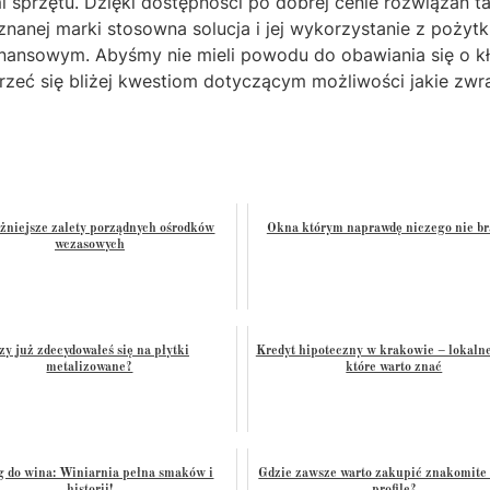
sprzętu. Dzięki dostępności po dobrej cenie rozwiązań ta
uznanej marki stosowna solucja i jej wykorzystanie z pożyt
inansowym. Abyśmy nie mieli powodu do obawiania się o k
jrzeć się bliżej kwestiom dotyczącym możliwości jakie zwr
żniejsze zalety porządnych ośrodków
Okna którym naprawdę niczego nie br
wczasowych
zy już zdecydowałeś się na płytki
Kredyt hipoteczny w krakowie – lokalne
metalizowane?
które warto znać
g do wina: Winiarnia pełna smaków i
Gdzie zawsze warto zakupić znakomite