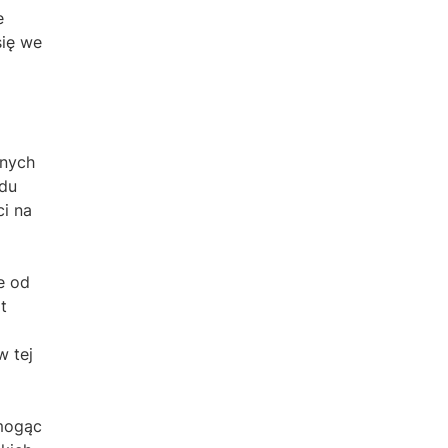
e
się we
lnych
ędu
i na
e od
t
w tej
 mogąc