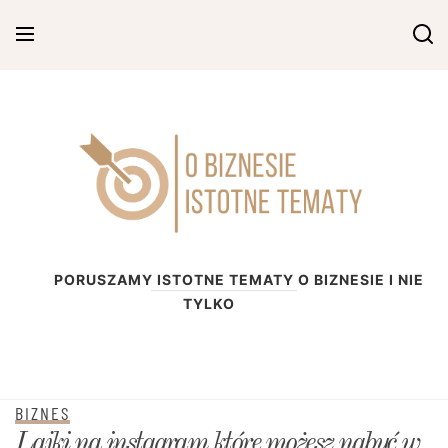
Skip
to
content
O biznesie
PORUSZAMY ISTOTNE TEMATY O BIZNESIE I NIE
TYLKO
BIZNES
Lajki na instagram które możesz nabyć w