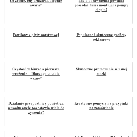
Co zrobić, gdy drukarka ulegnie
Jakie uprawnienia powinna
awarii?
posiadać firma montująca pompy
ciepła?
Pawilony z płyty warstwowej
Popularne i skuteczne gadżety
reklamowe
Czystość w biurze a pierwsze
Skuteczne promowanie własnej
wrażenie – Dlaczego to takie
marki
ważne?
Działanie przepustnicy powietrza
Kreatywne pomysły na przypinki
w twoim aucie pozostawia wiele do
na zamówienie
życzenia?