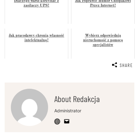
Dlaczego warto korzystać z
Jak Poprawić Humor Chłopakowi
zasilaczy UPS?
Przez Internet?
Jak pracodawcy chronią własność
Wybierz odpowiednią
intelektualną?
nieruchomość z pomocą
specjalistów
SHARE
About Redakcja
Administrator